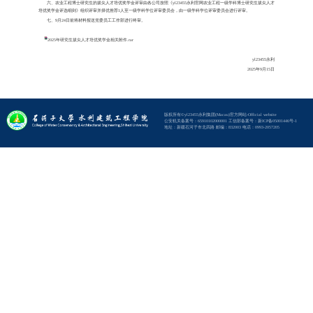
yl2345
为认真做好
202
5
-202
6
学年
培优奖学金”奖的评审和材料报