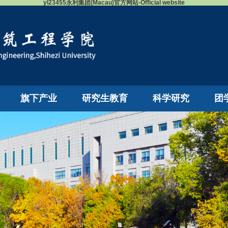
yl23455永利集团(Macau)官方网站-Official website
队伍
旗下产业
研究生教育
科学研究